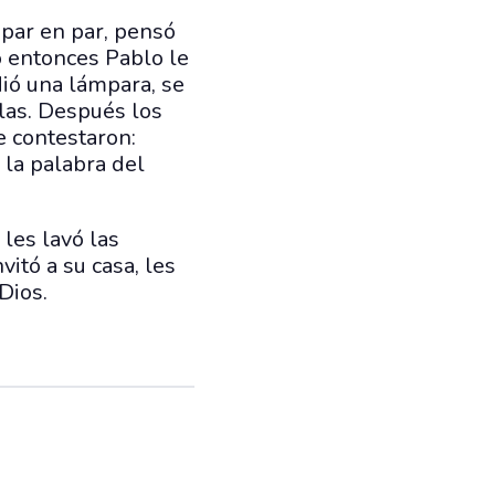
e par en par, pensó
o entonces Pablo le
dió una lámpara, se
ilas. Después los
e contestaron:
n la palabra del
 les lavó las
itó a su casa, les
Dios.