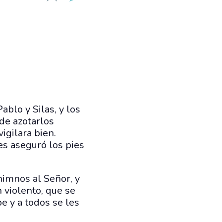
ablo y Silas, y los
de azotarlos
igilara bien.
es aseguró los pies
himnos al Señor, y
 violento, que se
e y a todos se les