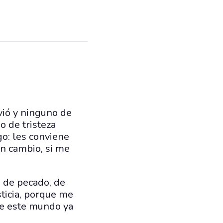
vió y ninguno de
o de tristeza
go: les conviene
en cambio, si me
a de pecado, de
sticia, porque me
 de este mundo ya