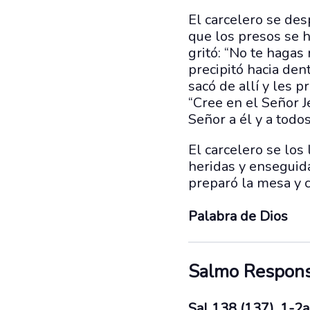
El carcelero se desp
que los presos se 
gritó: “No te hagas
precipitó hacia den
sacó de allí y les 
“Cree en el Señor Je
Señor a él y a todos
El carcelero se los
heridas y enseguida
preparó la mesa y c
Palabra de Dios
Salmo Respons
Sal 138 (137), 1-2a