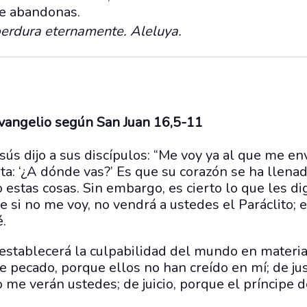
me abandonas.
perdura eternamente. Aleluya.
evangelio según San Juan 16,5-11
sús dijo a sus discípulos: “Me voy ya al que me en
: ‘¿A dónde vas?’ Es que su corazón se ha llenad
 estas cosas. Sin embargo, es cierto lo que les di
 si no me voy, no vendrá a ustedes el Paráclito; 
é.
 establecerá la culpabilidad del mundo en materi
; de pecado, porque ellos no han creído en mí; de ju
o me verán ustedes; de juicio, porque el príncipe