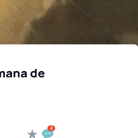
emana de
4