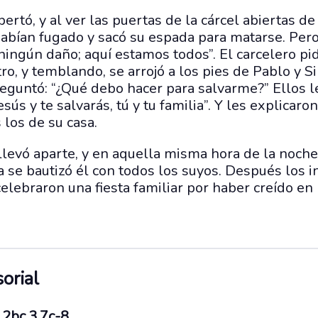
ertó, y al ver las puertas de la cárcel abiertas d
habían fugado y sacó su espada para matarse. Per
 ningún daño; aquí estamos todos”. El carcelero pi
tro, y temblando, se arrojó a los pies de Pablo y S
preguntó: “¿Qué debo hacer para salvarme?” Ellos l
sús y te salvarás, tú y tu familia”. Y les explicaro
 los de su casa.
 llevó aparte, y en aquella misma hora de la noche
 se bautizó él con todos los suyos. Después los inv
elebraron una fiesta familiar por haber creído en 
orial
.2bc.3.7c-8