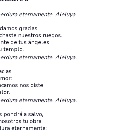
perdura eternamente. Aleluya.
 damos gracias,
chaste nuestros ruegos.
nte de tus ángeles
u templo.
perdura eternamente. Aleluya.
acias
amor:
ocamos nos oíste
alor.
perdura eternamente. Aleluya.
s pondrá a salvo,
nosotros tu obra.
dura eternamente;