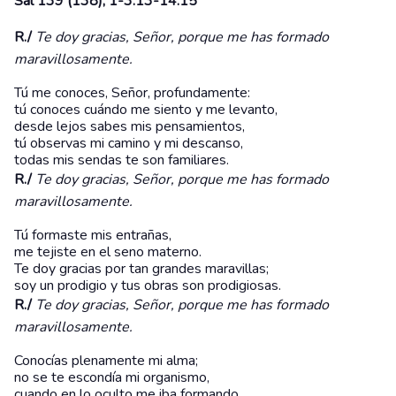
Sal 139 (138), 1-3.13-14.15
R./
Te doy gracias, Señor, porque me has formado
maravillosamente.
Tú me conoces, Señor, profundamente:
tú conoces cuándo me siento y me levanto,
desde lejos sabes mis pensamientos,
tú observas mi camino y mi descanso,
todas mis sendas te son familiares.
R./
Te doy gracias, Señor, porque me has formado
maravillosamente.
Tú formaste mis entrañas,
me tejiste en el seno materno.
Te doy gracias por tan grandes maravillas;
soy un prodigio y tus obras son prodigiosas.
R./
Te doy gracias, Señor, porque me has formado
maravillosamente.
Conocías plenamente mi alma;
no se te escondía mi organismo,
cuando en lo oculto me iba formando,