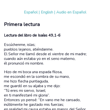
Español
|
English
|
Audio en Español
Primera lectura
Lectura del libro de Isaías 49,1-6
Escúchenme, islas;
pueblos lejanos, atiéndanme.
El Señor me llamó desde el vientre de mi madre;
cuando aún estaba yo en el seno materno,
él pronunció mi nombre.
Hizo de mi boca una espada filosa,
me escondió en la sombra de su mano,
me hizo flecha puntiaguda,
me guardó en su aljaba y me dijo:
“Tú eres mi siervo, Israel;
en ti manifestaré mi gloria”.
Entonces yo pensé: “En vano me he cansado,
inútilmente he gastado mis fuerzas;
en realidad mi causa estaba en manos del Señor,