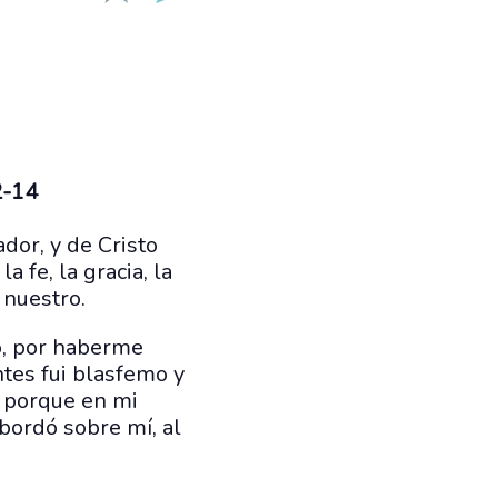
2-14
ador, y de Cristo
a fe, la gracia, la
 nuestro.
to, por haberme
ntes fui blasfemo y
, porque en mi
sbordó sobre mí, al