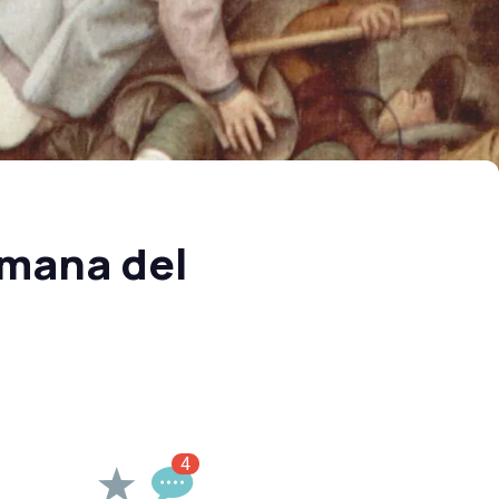
emana del
4