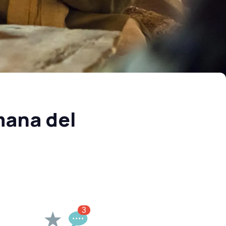
mana del
3