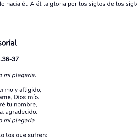
o hacia él. A él la gloria por los siglos de los si
orial
4.36-37
o mi plegaria.
rmo y afligido;
ame, Dios mío.
aré tu nombre,
a, agradecido.
o mi plegaria.
lo los que sufren;