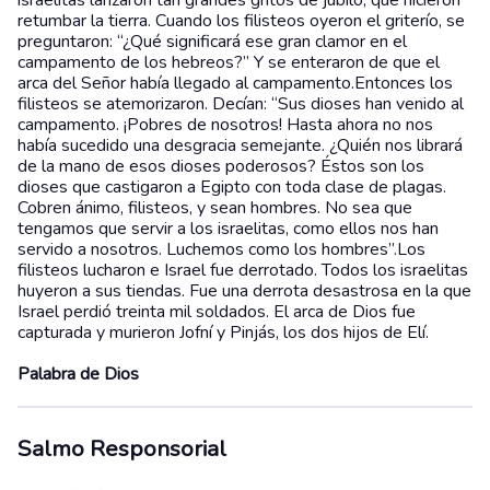
israelitas lanzaron tan grandes gritos de júbilo, que hicieron
retumbar la tierra. Cuando los filisteos oyeron el griterío, se
preguntaron: “¿Qué significará ese gran clamor en el
campamento de los hebreos?” Y se enteraron de que el
arca del Señor había llegado al campamento.Entonces los
filisteos se atemorizaron. Decían: “Sus dioses han venido al
campamento. ¡Pobres de nosotros! Hasta ahora no nos
había sucedido una desgracia semejante. ¿Quién nos librará
de la mano de esos dioses poderosos? Éstos son los
dioses que castigaron a Egipto con toda clase de plagas.
Cobren ánimo, filisteos, y sean hombres. No sea que
tengamos que servir a los israelitas, como ellos nos han
servido a nosotros. Luchemos como los hombres”.Los
filisteos lucharon e Israel fue derrotado. Todos los israelitas
huyeron a sus tiendas. Fue una derrota desastrosa en la que
Israel perdió treinta mil soldados. El arca de Dios fue
capturada y murieron Jofní y Pinjás, los dos hijos de Elí.
Palabra de Dios
Salmo Responsorial