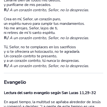
Lávame bien de todos mis delitos,
y purifícame de mis pecados.
R./
A un corazón contrito, Señor, no lo desprecias.
Crea en mí, Señor, un corazón puro,
un espíritu nuevo para cumplir tus mandamientos.
No me arrojes, Señor, lejos de ti,
ni retires de mí ti santo espíritu.
R./
A un corazón contrito, Señor, no lo desprecias.
Tú, Señor, no te complaces en los sacrificios
y si te ofreciera un holocausto, no te agradaría.
Un corazón contrito te presento,
y a un corazón contrito, tú nunca lo desprecias.
R./
A un corazón contrito, Señor, no lo desprecias.
Evangelio
Lectura del santo evangelio según San Lucas 11,29-32
En aquel tiempo, la multitud se apiñaba alrededor de Jesús
y comenzó a decirles: “La gente de este tiempo es una