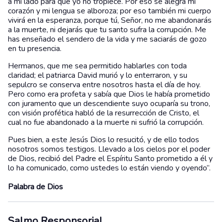
a mi lado para que yo no tropiece. Por eso se alegra mi
corazón y mi lengua se alboroza; por eso también mi cuerpo
vivirá en la esperanza, porque tú, Señor, no me abandonarás
a la muerte, ni dejarás que tu santo sufra la corrupción. Me
has enseñado el sendero de la vida y me saciarás de gozo
en tu presencia.
Hermanos, que me sea permitido hablarles con toda
claridad; el patriarca David murió y lo enterraron, y su
sepulcro se conserva entre nosotros hasta el día de hoy.
Pero como era profeta y sabía que Dios le había prometido
con juramento que un descendiente suyo ocuparía su trono,
con visión profética habló de la resurrección de Cristo, el
cual no fue abandonado a la muerte ni sufrió la corrupción.
Pues bien, a este Jesús Dios lo resucitó, y de ello todos
nosotros somos testigos. Llevado a los cielos por el poder
de Dios, recibió del Padre el Espíritu Santo prometido a él y
lo ha comunicado, como ustedes lo están viendo y oyendo’’.
Palabra de Dios
Salmo Responsorial