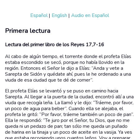
Español
|
English
|
Audio en Español
Primera lectura
Lectura del primer libro de los Reyes 17,7-16
Al cabo de algún tiempo, el torrente donde el profeta Elías
estaba escondido se secó, porque no había llovido en la
región. Entonces el Señor le dijo a Elías: “Anda y vete a
Sarepta de Sidón y quédate ahí, pues le he ordenado a una
viuda de esa ciudad que te dé de comer”.
El profeta Elías se levantó y se puso en camino hacia
Sarepta. Al llegar a la puerta de la ciudad, encontró allí a una
viuda que recogía leña. La llamó y le dijo: “Tráeme, por favor,
un poco de agua para beber”. Cuando ella se alejaba, el
profeta le gritó: “Por favor, tráeme también un poco de pan”.
Ella le respondió: “Te juro por el Señor, tu Dios, que no me
queda ni un pedazo de pan; tan sólo me queda un puñado
de harina en la tinaja y un poco de aceite en la vasija. Ya ves
que estaba recogiendo unos cuantos leños. Voy a preparar