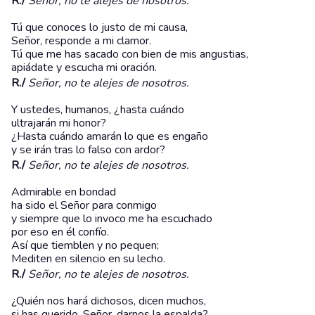
R./
Señor, no te alejes de nosotros.
Tú que conoces lo justo de mi causa,
Señor, responde a mi clamor.
Tú que me has sacado con bien de mis angustias,
apiádate y escucha mi oración.
R./
Señor, no te alejes de nosotros.
Y ustedes, humanos, ¿hasta cuándo
ultrajarán mi honor?
¿Hasta cuándo amarán lo que es engaño
y se irán tras lo falso con ardor?
R./
Señor, no te alejes de nosotros.
Admirable en bondad
ha sido el Señor para conmigo
y siempre que lo invoco me ha escuchado
por eso en él confío.
Así que tiemblen y no pequen;
Mediten en silencio en su lecho.
R./
Señor, no te alejes de nosotros.
¿Quién nos hará dichosos, dicen muchos,
si has querido, Señor, darnos la espalda?