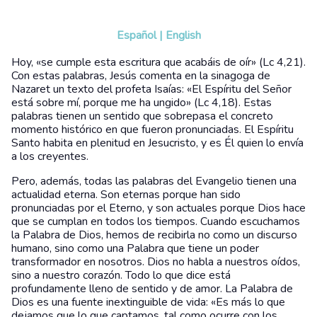
Español
|
English
Hoy, «se cumple esta escritura que acabáis de oír» (Lc 4,21).
Con estas palabras, Jesús comenta en la sinagoga de
Nazaret un texto del profeta Isaías: «El Espíritu del Señor
está sobre mí, porque me ha ungido» (Lc 4,18). Estas
palabras tienen un sentido que sobrepasa el concreto
momento histórico en que fueron pronunciadas. El Espíritu
Santo habita en plenitud en Jesucristo, y es Él quien lo envía
a los creyentes.
Pero, además, todas las palabras del Evangelio tienen una
actualidad eterna. Son eternas porque han sido
pronunciadas por el Eterno, y son actuales porque Dios hace
que se cumplan en todos los tiempos. Cuando escuchamos
la Palabra de Dios, hemos de recibirla no como un discurso
humano, sino como una Palabra que tiene un poder
transformador en nosotros. Dios no habla a nuestros oídos,
sino a nuestro corazón. Todo lo que dice está
profundamente lleno de sentido y de amor. La Palabra de
Dios es una fuente inextinguible de vida: «Es más lo que
dejamos que lo que captamos, tal como ocurre con los