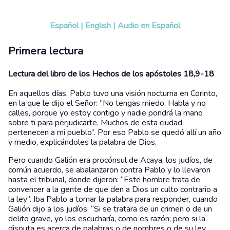
Español
|
English
|
Audio en Español
Primera lectura
Lectura del libro de los Hechos de los apóstoles 18,9-18
En aquellos días, Pablo tuvo una visión nocturna en Corinto,
en la que le dijo el Señor: “No tengas miedo. Habla y no
calles, porque yo estoy contigo y nadie pondrá la mano
sobre ti para perjudicarte. Muchos de esta ciudad
pertenecen a mi pueblo”. Por eso Pablo se quedó allí un año
y medio, explicándoles la palabra de Dios.
Pero cuando Galión era procónsul de Acaya, los judíos, de
común acuerdo, se abalanzaron contra Pablo y lo llevaron
hasta el tribunal, donde dijeron: “Este hombre trata de
convencer a la gente de que den a Dios un culto contrario a
la ley”. Iba Pablo a tomar la palabra para responder, cuando
Galión dijo a los judíos: “Si se tratara de un crimen o de un
delito grave, yo los escucharía, como es razón; pero si la
disputa es acerca de palabras o de nombres o de su ley,