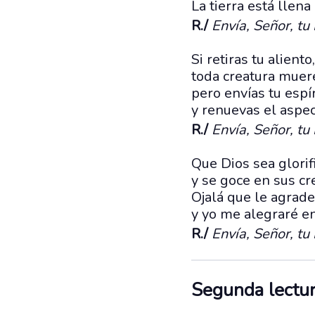
La tierra está llena
R./
Envía, Señor, tu 
Si retiras tu aliento,
toda creatura muere
pero envías tu espír
y renuevas el aspect
R./
Envía, Señor, tu 
Que Dios sea glori
y se goce en sus cr
Ojalá que le agrad
y yo me alegraré en
R./
Envía, Señor, tu 
Segunda lectu