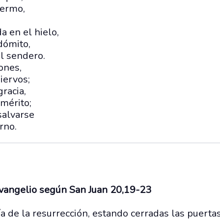
fermo,
a en el hielo,
dómito,
el sendero.
ones,
iervos;
gracia,
 mérito;
salvarse
rno.
evangelio según San Juan 20,19-23
a de la resurrección, estando cerradas las puerta