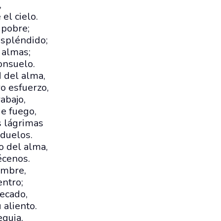
,
el cielo.
 pobre;
espléndido;
 almas;
onsuelo.
 del alma,
o esfuerzo,
abajo,
de fuego,
s lágrimas
 duelos.
o del alma,
écenos.
ombre,
entro;
pecado,
 aliento.
equia,