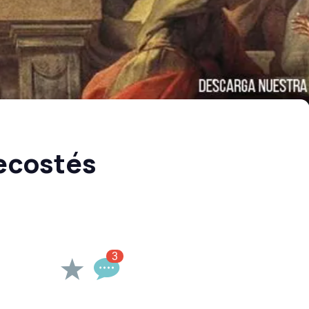
ecostés
3