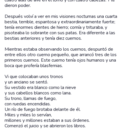
cuatro alas de ave en el lomo y con cuatro cabezas. Y le
dieron poder.
Después volví a ver en mis visiones nocturnas una cuarta
bestia, terrible, espantosa y extraordinariamente fuerte;
tenía enormes dientes de hierro; comía y trituraba, y
pisoteaba lo sobrante con sus patas. Era diferente a las
bestias anteriores y tenía diez cuernos.
Mientras estaba observando los cuernos, despuntó de
entre ellos otro cuerno pequeño, que arrancó tres de los
primeros cuernos. Este cuerno tenía ojos humanos y una
boca que profería blasfemias.
Vi que colocaban unos tronos
y un anciano se sentó.
Su vestido era blanco como la nieve
y sus cabellos blancos como lana.
Su trono, llamas de fuego,
con ruedas encendidas.
Un río de fuego brotaba delante de él.
Miles y miles lo servían,
millones y millones estaban a sus órdenes.
Comenzó el juicio y se abrieron los libros.